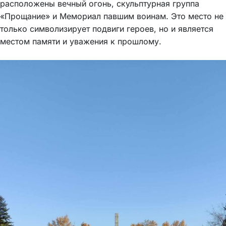
расположены вечный огонь, скульптурная группа
«Прощание» и Мемориал павшим воинам. Это место не
только символизирует подвиги героев, но и является
местом памяти и уважения к прошлому.