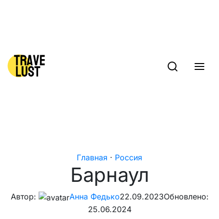
Skip to content
Главная
·
Россия
Барнаул
Автор:
Анна Федько
22.09.2023
Обновлено:
25.06.2024