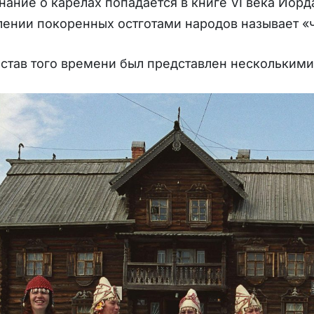
ание о карелах попадается в книге VI века Иорд
лении покоренных остготами народов называет «
став того времени был представлен несколькими