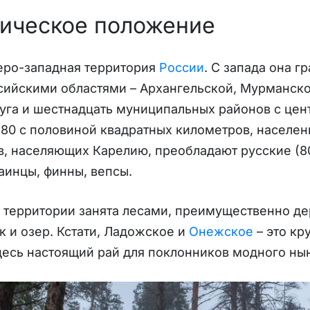
ическое положение
еро-западная территория
России
. С запада она г
ийскими областями – Архангельской, Мурманской
уга и шестнадцать муниципальных районов с цен
180 с половиной квадратных километров, населен
, населяющих Карелию, преобладают русские (8
аинцы, финны, вепсы.
 территории занята лесами, преимущественно де
к и озер. Кстати, Ладожское и
Онежское
– это кр
десь настоящий рай для поклонников модного ны