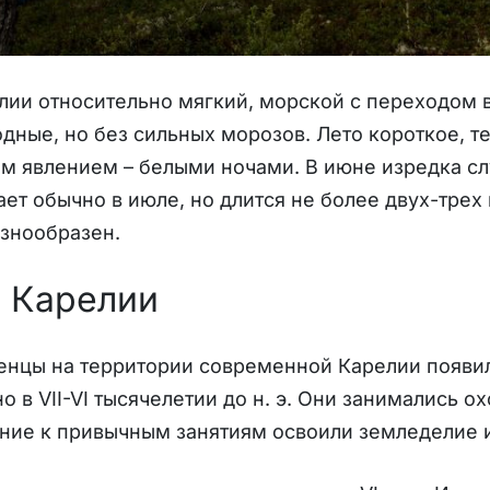
лии относительно мягкий, морской с переходом
дные, но без сильных морозов. Лето короткое, т
м явлением – белыми ночами. В июне изредка сл
ает обычно в июле, но длится не более двух-трех
азнообразен.
 Карелии
нцы на территории современной Карелии появил
о в VII-VI тысячелетии до н. э. Они занимались о
ние к привычным занятиям освоили земледелие 