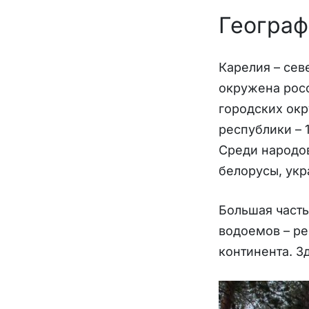
Географ
Карелия – сев
окружена росс
городских окр
республики – 
Среди народов
белорусы, укр
Большая часть
водоемов – ре
континента. З