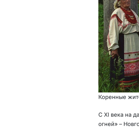
Коренные жит
С XI века на 
огней» – Нов