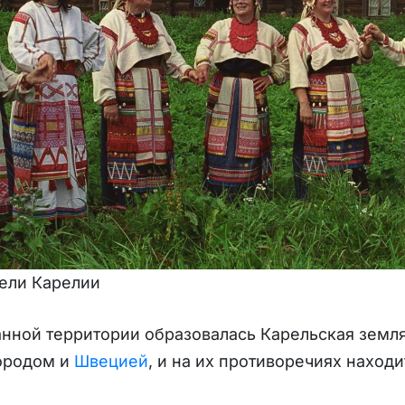
ели Карелии
данной территории образовалась Карельская земл
городом и
Швецией
, и на их противоречиях находи