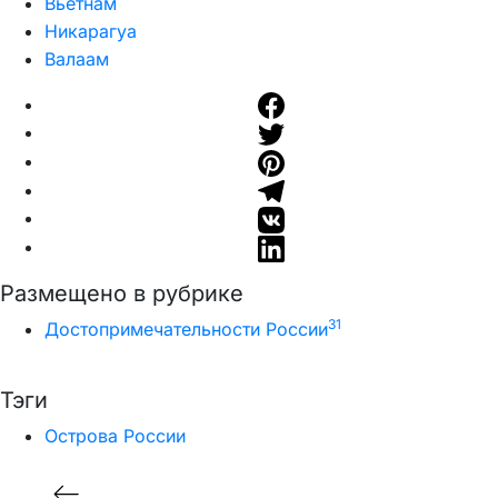
Вьетнам
Никарагуа
Валаам
Размещено в рубрике
31
Достопримечательности России
Тэги
Острова России
Навигация
Предыдущий