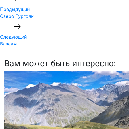
по
Предыдущий
записям
Озеро Тургояк
Следующий
Следующий
Валаам
Вам может быть интересно: