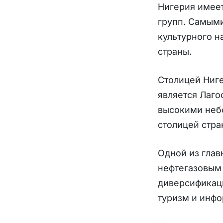
Нигерия имеет
групп. Самыми
культурного н
страны.
Столицей Ниг
является Лаго
высокими неб
столицей стра
Одной из глав
нефтегазовым 
диверсификаци
туризм и инф