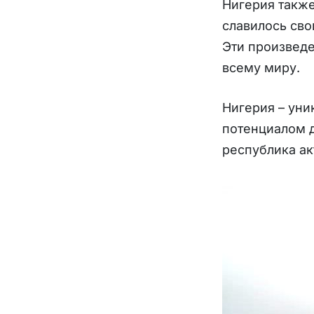
Нигерия также
славилось св
Эти произведе
всему миру.
Нигерия – уни
потенциалом д
республика ак