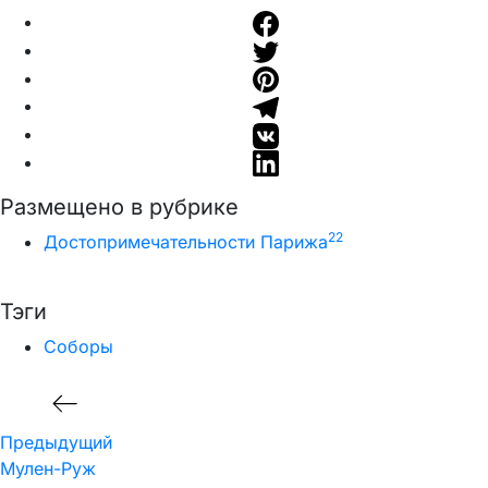
Размещено в рубрике
22
Достопримечательности Парижа
Тэги
Соборы
Навигация
Предыдущий
по
Предыдущий
записям
Мулен-Руж