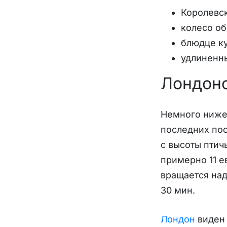
Королевск
колесо об
блюдце к
удлиненн
Лондонс
Немного ниже 
последних по
с высоты птич
примерно 11 е
вращается над
30 мин.
Лондон
виден 