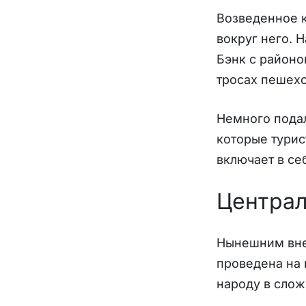
Возведенное к
вокруг него. 
Бэнк с район
тросах пешех
Немного подал
которые турис
включает в се
Централ
Нынешним внеш
проведена на 
народу в сло