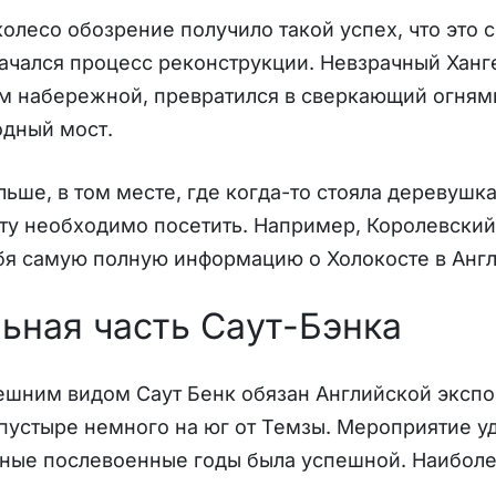
олесо обозрение получило такой успех, что это 
Начался процесс реконструкции. Невзрачный Хан
ом набережной, превратился в сверкающий огня
одный мост.
ьше, в том месте, где когда-то стояла деревушк
ту необходимо посетить. Например, Королевский
бя самую полную информацию о Холокосте в Англи
ьная часть Саут-Бэнка
ним видом Саут Бенк обязан Английской экспози
пустыре немного на юг от Темзы. Мероприятие у
жные послевоенные годы была успешной. Наиболе