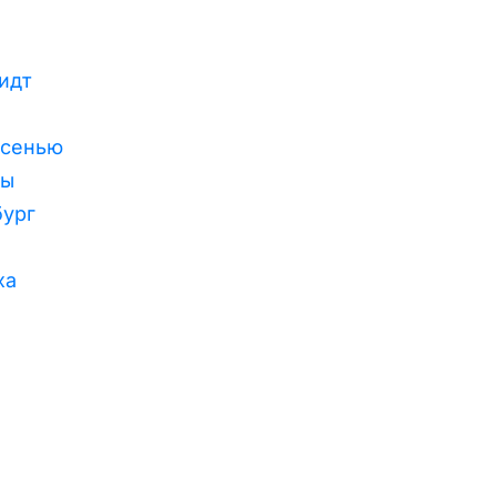
идт
осенью
ны
бург
ха