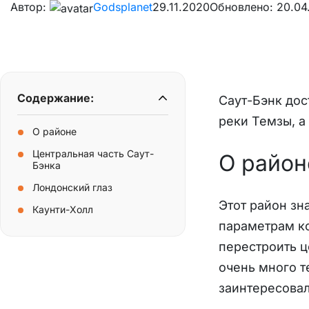
Автор:
Godsplanet
29.11.2020
Обновлено: 20.04
Содержание:
Саут-Бэнк дос
реки Темзы, а
О районе
Центральная часть Саут-
О район
Бэнка
Лондонский глаз
Этот район з
Каунти-Холл
параметрам ко
перестроить ц
очень много т
заинтересовал