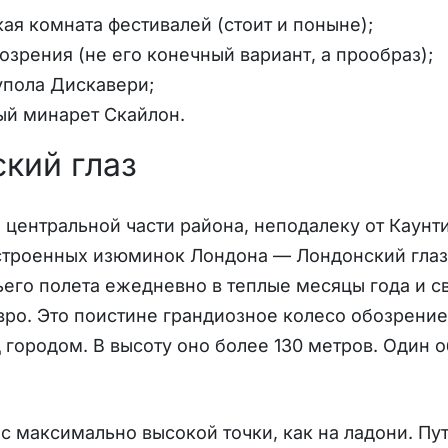
ая комната фестивалей (стоит и поныне);
озрения (не его конечный вариант, а прообраз);
упола Дискавери;
ый минарет Скайлон.
кий глаз
центральной части района, неподалеку от Каунт
строенных изюминок Лондона — Лондонский глаз
ьего полета ежедневно в теплые месяцы года и с
вро. Это поистине грандиозное колесо обозрение
 городом. В высоту оно более 130 метров. Один 
с максимально высокой точки, как на ладони. Пу