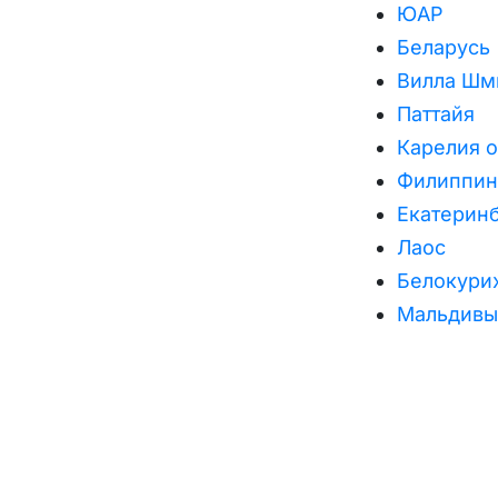
ЮАР
Беларусь
Вилла Шм
Паттайя
Карелия 
Филиппи
Екатерин
Лаос
Белокури
Мальдивы