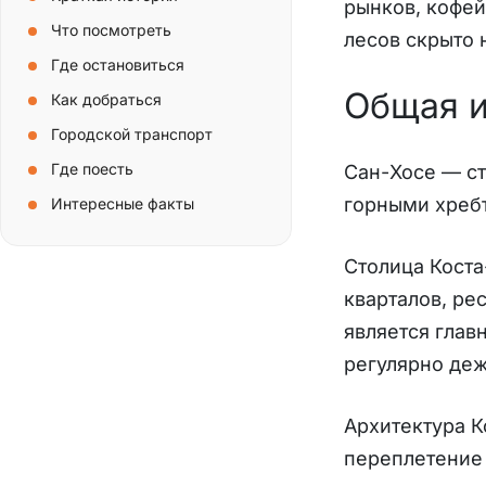
рынков, кофей
Что посмотреть
лесов скрыто 
Где остановиться
Общая 
Как добраться
Городской транспорт
Где поесть
Сан-Хосе — ст
горными хребт
Интересные факты
Столица Кост
кварталов, ре
является глав
регулярно деж
Архитектура К
переплетение 