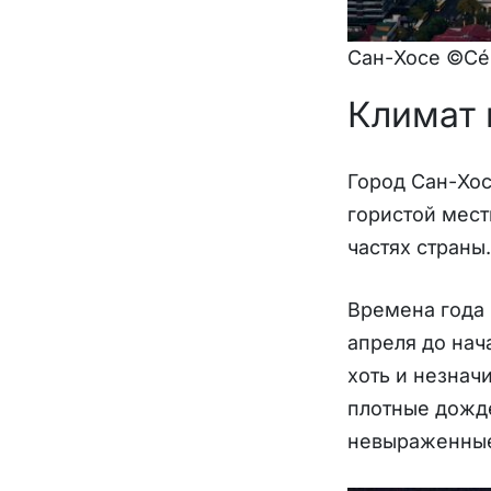
Сан-Хосе ©Cés
Климат 
Город Сан-Хос
гористой мест
частях страны.
Времена года 
апреля до нач
хоть и незнач
плотные дожде
невыраженные.