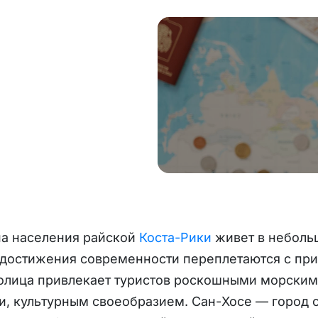
на населения райской
Коста-Рики
живет в неболь
 достижения современности переплетаются с пр
толица привлекает туристов роскошными морски
, культурным своеобразием. Сан-Хосе — город 