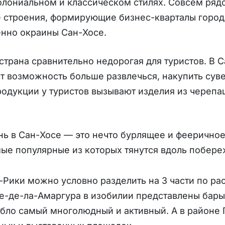
олониальном и классическом стилях. Совсем ряд
 строения, формирующие бизнес-кварталы города
нно окраины Сан-Хосе.
трана сравнительно недорогая для туристов. В 
ст возможность больше развлечься, накупить сув
одукции у туристов вызывают изделия из черепа
ь в Сан-Хосе — это нечто бурлящее и фееричное
ые популярные из которых тянутся вдоль побере
-Рики можно условно разделить на 3 части по р
е-де-ла-Амаргура в изобилии представлены бары
бло самый многолюдный и активный. А в районе 