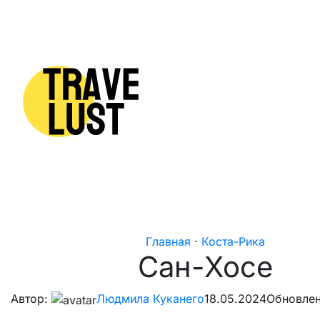
Skip to content
Главная
·
Коста-Рика
Сан-Хосе
Автор:
Людмила Куканего
18.05.2024
Обновлен