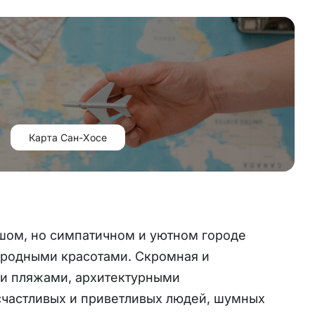
Карта Сан-Хосе
шом, но симпатичном и уютном городе
иродными красотами. Скромная и
ми пляжами, архитектурными
счастливых и приветливых людей, шумных