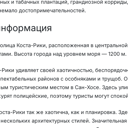
ных и табачных плантаций, грандиозной корриды,
немало достопримечательностей.
информация
олица Коста-Рики, расположенная в центральной
ами. Высота города над уровнем моря — 1200 м.
а-Рики удивляет своей хаотичностью, беспорядо
спектабельных районов с особняками и трущоб. О
ным туристическим местом в Сан-Хосе. Здесь ул
урят полицейские, поэтому туристы могут спокой
оста-Рики так же хаотична, как и планировка. Зд
нескольких архитектурных стилей. Значительная