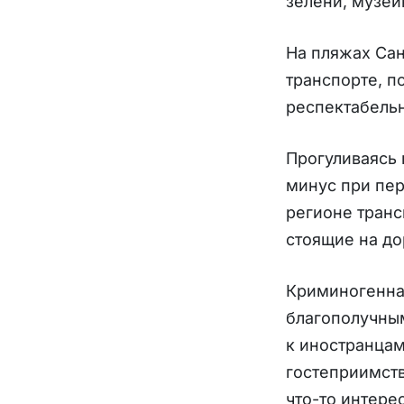
зелени, музей
На пляжах Сан
транспорте, п
респектабельн
Прогуливаясь 
минус при пер
регионе транс
стоящие на до
Криминогенная
благополучным
к иностранцам
гостеприимств
что-то интере