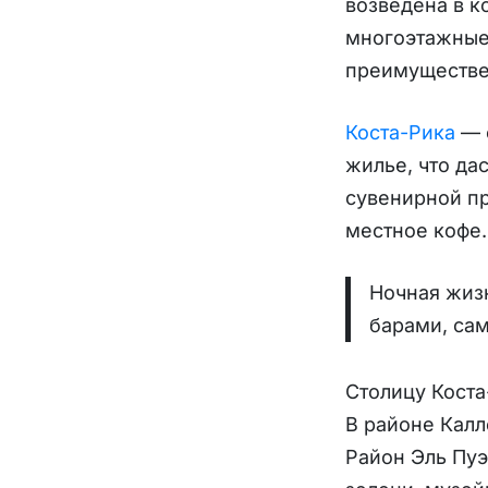
возведена в к
многоэтажные
преимуществе
Коста-Рика
— с
жилье, что да
сувенирной пр
местное кофе.
Ночная жизн
барами, сам
Столицу Коста
В районе Калл
Район Эль Пуэ