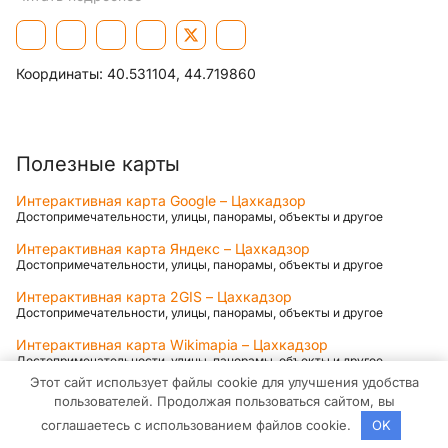
Координаты:
40.531104, 44.719860
Полезные карты
Интерактивная карта Google – Цахкадзор
Достопримечательности, улицы, панорамы, объекты и другое
Интерактивная карта Яндекс – Цахкадзор
Достопримечательности, улицы, панорамы, объекты и другое
Интерактивная карта 2GIS – Цахкадзор
Достопримечательности, улицы, панорамы, объекты и другое
Интерактивная карта Wikimapia – Цахкадзор
Достопримечательности, улицы, панорамы, объекты и другое
Этот сайт использует файлы cookie для улучшения удобства
Карты для Смартфонов (iOS, Android)
пользователей. Продолжая пользоваться сайтом, вы
соглашаетесь с использованием файлов cookie.
OK
Яндекс.Карты для Android