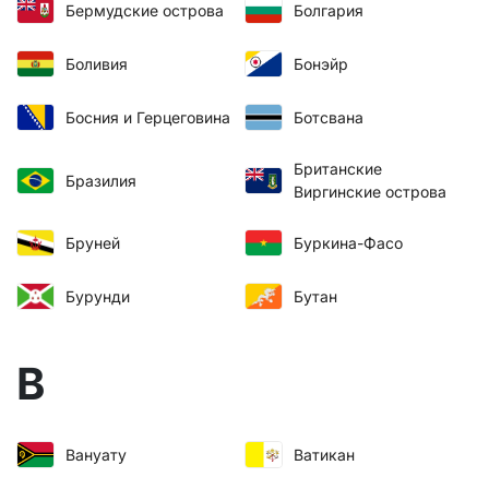
Бермудские острова
Болгария
Боливия
Бонэйр
Босния и Герцеговина
Ботсвана
Британские
Бразилия
Виргинские острова
Бруней
Буркина-Фасо
Бурунди
Бутан
В
Вануату
Ватикан