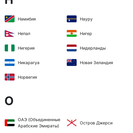
Намибия
Науру
Непал
Нигер
Нигерия
Нидерланды
Никарагуа
Новая Зеландия
Норвегия
О
ОАЭ (Объединенные
Остров Джерси
Арабские Эмираты)