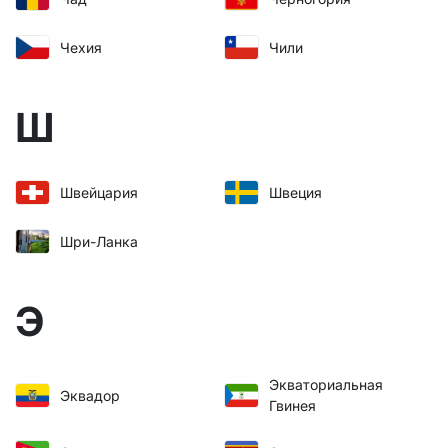
Чехия
Чили
Ш
Швейцария
Швеция
Шри-Ланка
Э
Экваториальная
Эквадор
Гвинея