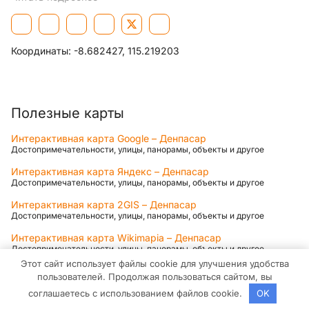
Координаты:
-8.682427, 115.219203
Полезные карты
Интерактивная карта Google – Денпасар
Достопримечательности, улицы, панорамы, объекты и другое
Интерактивная карта Яндекс – Денпасар
Достопримечательности, улицы, панорамы, объекты и другое
Интерактивная карта 2GIS – Денпасар
Достопримечательности, улицы, панорамы, объекты и другое
Интерактивная карта Wikimapia – Денпасар
Достопримечательности, улицы, панорамы, объекты и другое
Этот сайт использует файлы cookie для улучшения удобства
Карты для Смартфонов (iOS, Android)
пользователей. Продолжая пользоваться сайтом, вы
соглашаетесь с использованием файлов cookie.
OK
Яндекс.Карты для Android