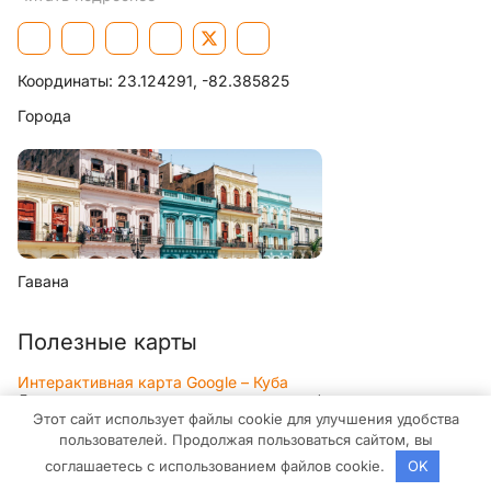
Координаты:
23.124291, -82.385825
Города
Гавана
Полезные карты
Интерактивная карта Google – Куба
Достопримечательности, улицы, панорамы, объекты и другое
Этот сайт использует файлы cookie для улучшения удобства
Интерактивная карта Яндекс – Куба
пользователей. Продолжая пользоваться сайтом, вы
Достопримечательности, улицы, панорамы, объекты и другое
соглашаетесь с использованием файлов cookie.
OK
Интерактивная карта 2GIS – Куба