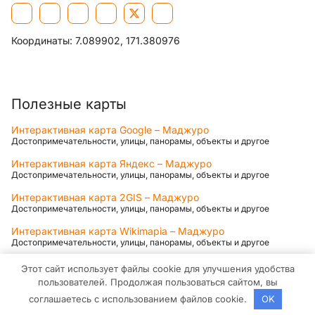
Координаты:
7.089902, 171.380976
Полезные карты
Интерактивная карта Google – Маджуро
Достопримечательности, улицы, панорамы, объекты и другое
Интерактивная карта Яндекс – Маджуро
Достопримечательности, улицы, панорамы, объекты и другое
Интерактивная карта 2GIS – Маджуро
Достопримечательности, улицы, панорамы, объекты и другое
Интерактивная карта Wikimapia – Маджуро
Достопримечательности, улицы, панорамы, объекты и другое
Карты для Смартфонов (iOS, Android)
Этот сайт использует файлы cookie для улучшения удобства
пользователей. Продолжая пользоваться сайтом, вы
Яндекс.Карты для Android
соглашаетесь с использованием файлов cookie.
OK
Достопримечательности, объекты, транспорт, остановки, навигация,
построение маршрута