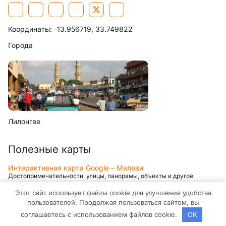
Координаты:
-13.956719, 33.749822
Города
Лилонгве
Полезные карты
Интерактивная карта Google – Малави
Достопримечательности, улицы, панорамы, объекты и другое
Интерактивная карта Яндекс – Малави
Этот сайт использует файлы cookie для улучшения удобства
Достопримечательности, улицы, панорамы, объекты и другое
пользователей. Продолжая пользоваться сайтом, вы
соглашаетесь с использованием файлов cookie.
OK
Интерактивная карта 2GIS – Малави
Достопримечательности, улицы, панорамы, объекты и другое