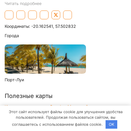
Читать подробнее
Координаты:
-20.162541, 57.502832
Города
Порт-Луи
Полезные карты
Интерактивная карта Google – Маврикий
Достопримечательности, улицы, панорамы, объекты и другое
Этот сайт использует файлы cookie для улучшения удобства
пользователей. Продолжая пользоваться сайтом, вы
Интерактивная карта Яндекс – Маврикий
соглашаетесь с использованием файлов cookie.
OK
Достопримечательности, улицы, панорамы, объекты и другое