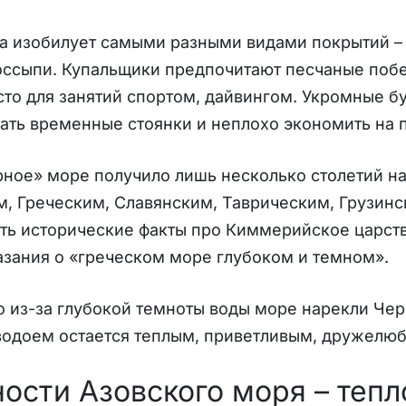
а изобилует самыми разными видами покрытий – 
ссыпи. Купальщики предпочитают песчаные побе
то для занятий спортом, дайвингом. Укромные б
ать временные стоянки и неплохо экономить на 
ное» море получило лишь несколько столетий наз
 Греческим, Славянским, Таврическим, Грузинс
ть исторические факты про Киммерийское царств
зания о «греческом море глубоком и темном».
о из-за глубокой темноты воды море нарекли Чер
водоем остается теплым, приветливым, дружелюб
ости Азовского моря – тепло