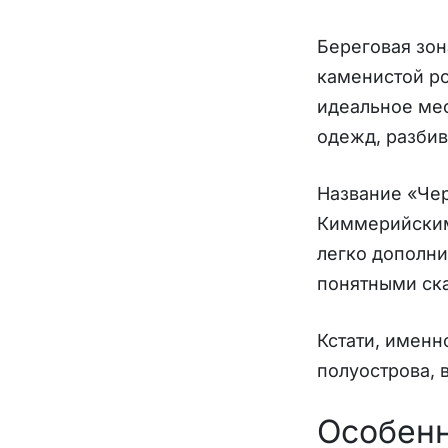
Береговая зон
каменистой ро
идеальное мес
одежд, разбив
Название «Чер
Киммерийским,
легко дополни
понятными ска
Кстати, именн
полуострова, 
Особенн