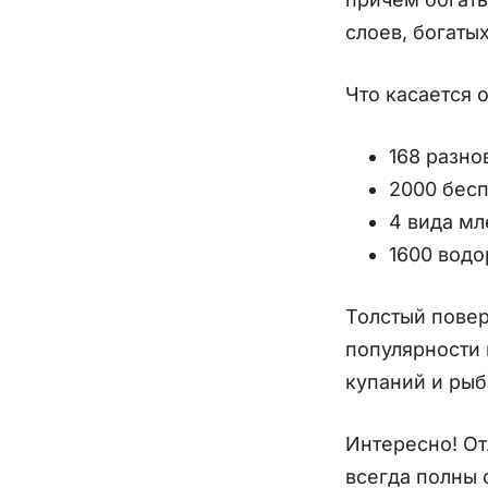
слоев, богаты
Что касается 
168 разно
2000 бес
4 вида м
1600 водо
Толстый повер
популярности
купаний и рыб
Интересно! От
всегда полны