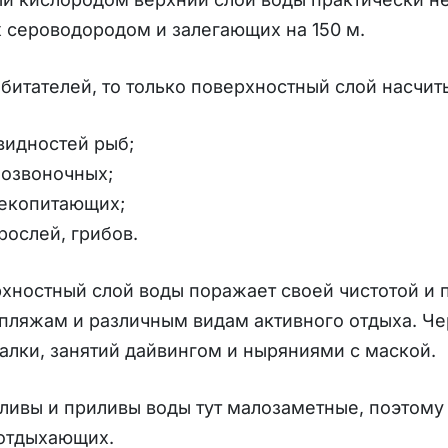
х сероводородом и залегающих на 150 м.
обитателей, то только поверхностный слой насчит
видностей рыб;
позвоночных;
лекопитающих;
рослей, грибов.
хностный слой воды поражает своей чистотой и 
 пляжам и различным видам активного отдыха. Ч
алки, занятий дайвингом и ныряниями с маской.
ливы и приливы воды тут малозаметные, поэтому 
 отдыхающих.