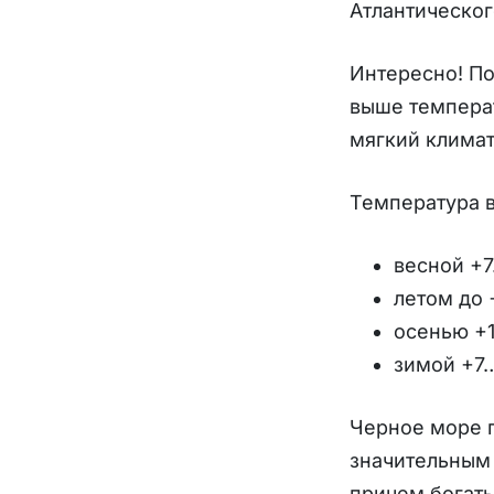
Атлантическог
Интересно! По
выше температ
мягкий климат
Температура в
весной +7
летом до 
осенью +
зимой +7…
Черное море п
значительным 
причем богаты