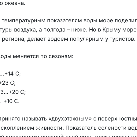
о океана.
 температурным показателям воды море поделило
уры воздуха, а полгода – ниже. Но в Крыму море 
 региона, делает водоем популярным у туристов.
оды меняется по сезонам:
…+14 С;
+23 С;
13…+20 С;
 +10 С.
ринято называть «двухэтажным» с поверхностны
скоплением живности. Показатель солености вод
й кислородом верхний слой воды практически н