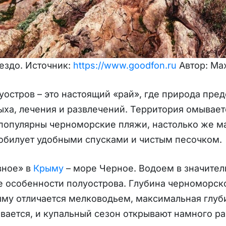
ездо. Источник:
https://www.goodfon.ru
Автор: Ma
остров – это настоящий «рай», где природа пред
ыха, лечения и развлечений. Территория омывае
популярны черноморские пляжи, настолько же ма
обилует удобными спусками и чистым песочком.
вное» в
Крыму
– море Черное. Водоем в значител
 особенности полуострова. Глубина черноморско
му отличается мелководьем, максимальная глубин
вается, и купальный сезон открывают намного р