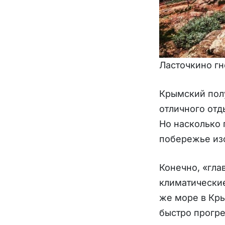
Ласточкино гн
Крымский полу
отличного отд
Но насколько 
побережье из
Конечно, «гла
климатические
же море в Кры
быстро прогре